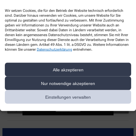
Telefonnummer
Wir setzen Cookies, die für den Betrieb der Website technisch erforderlich
sind. Darüber hinaus verwenden wir Cookies, um unsere Website für Sie
+49-8532/13 34
optimal zu gestalten und fortlaufend zu verbessern. Mit Ihrer Zustimmung
geben wir Informationen zu Ihrer Verwendung unserer Website auch an
Faxnummer
Drittanbieter weiter. Soweit dabei Daten in Ländern verarbeitet werden, in
denen kein angemessenes Datenschutzniveau besteht, stimmen Sie mit Ihrer
+49-8532/92 47 02
Einwilligung zur Nutzung dieser Dienste auch der Verarbeitung Ihrer Daten in
diesen Ländern gem. Artikel 49 Abs. 1 lit. a DSGVO zu. Weitere Informationen
können Sie unserer
Datenschutzerklärung
entnehmen.
E-Mail-Adresse
post@landgerichts-apotheke.org
Alle akzeptieren
Mit dem Laden der Karte stimmen Sie den
Datenschutzbestimmungen von Google zu.
Nur notwendige akzeptieren
Klicken Sie auf „Karte Laden“, um Google
Landgerichts-Apotheke, Stadtplatz 7, 94086 Bad
map zu aktivieren.
Griesbach
Einstellungen verwalten
Cookie-Richtlinie
Karte laden