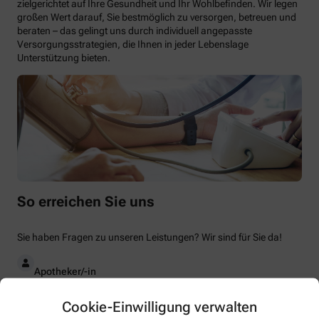
zielgerichtet auf Ihre Gesundheit und Ihr Wohlbefinden. Wir legen
großen Wert darauf, Sie bestmöglich zu versorgen, betreuen und
beraten – das gelingt uns durch individuell angepasste
Versorgungsstrategien, die Ihnen in jeder Lebenslage
Unterstützung bieten.
So erreichen Sie uns
Sie haben Fragen zu unseren Leistungen? Wir sind für Sie da!
Apotheker/-in
Thomas Stöckl
Cookie-Einwilligung verwalten