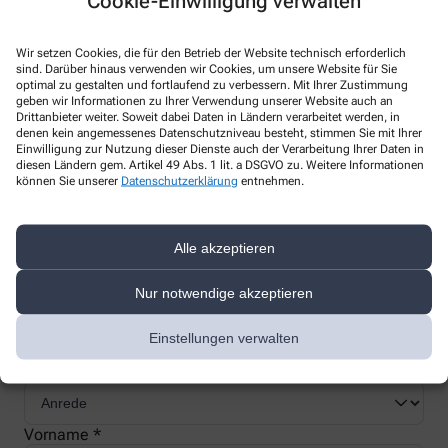
Cookie-Einwilligung verwalten
Wir setzen Cookies, die für den Betrieb der Website technisch erforderlich
sind. Darüber hinaus verwenden wir Cookies, um unsere Website für Sie
optimal zu gestalten und fortlaufend zu verbessern. Mit Ihrer Zustimmung
Nachweis Ihrer Befreiung
geben wir Informationen zu Ihrer Verwendung unserer Website auch an
Drittanbieter weiter. Soweit dabei Daten in Ländern verarbeitet werden, in
denen kein angemessenes Datenschutzniveau besteht, stimmen Sie mit Ihrer
Einwilligung zur Nutzung dieser Dienste auch der Verarbeitung Ihrer Daten in
Wenn Sie einen Ausweis über die Befreiung der gesetzlichen
diesen Ländern gem. Artikel 49 Abs. 1 lit. a DSGVO zu. Weitere Informationen
Zuzahlung haben, können wir diese Info speichern und Sie
können Sie unserer
Datenschutzerklärung
entnehmen.
müssen Ihren Ausweis nicht immer vorzeigen.
Alle akzeptieren
Kundenkarte beantragen
Nur notwendige akzeptieren
Jetzt schnell und einfach online beantragen und beim nächsten
Einstellungen verwalten
Besuch bei uns in der Apotheke abholen.
Anrede
Vorname *