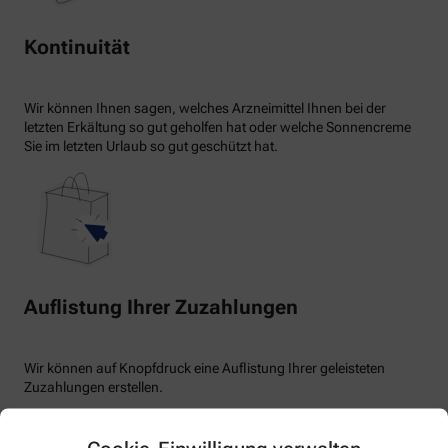
Kontinuität
Wir können Ihnen sagen, welches Arzneimittel Ihnen bei der
letzten Erkältung so gut geholfen hat oder welche Sonnencreme
Sie im letzten Urlaub so gut geschützt hat.
Auflistung Ihrer Zuzahlungen
Wir können auf Knopfdruck eine Auflistung Ihrer geleisteten
Zuzahlungen erstellen.